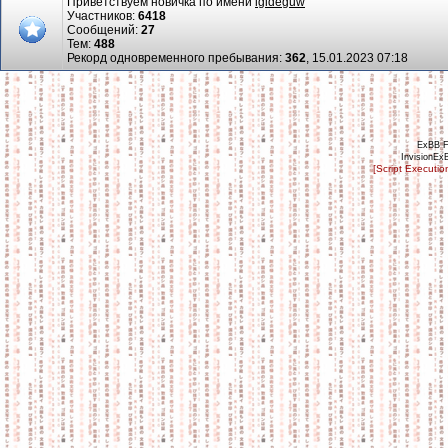
Приветствуем новичка по имени
igideguw
Участников:
6418
Сообщений:
27
Тем:
488
Рекорд одновременного пребывания:
362
, 15.01.2023 07:18
ExBB 
InvisionEx
[Script Executi