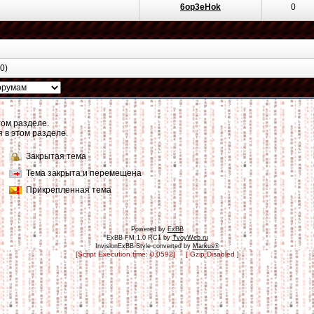
6op3eHok
0
0)
том разделе.
 в этом разделе.
Закрытая тема
Тема закрыта и перемещена
Прикрепленная тема
Powered by
ExBB
ExBB FM 1.0 RC1 by
TvoyWeb.ru
InvisionExBB Style converted by
Markus®
[Script Execution time: 0.0592] [ Gzip Disabled ]