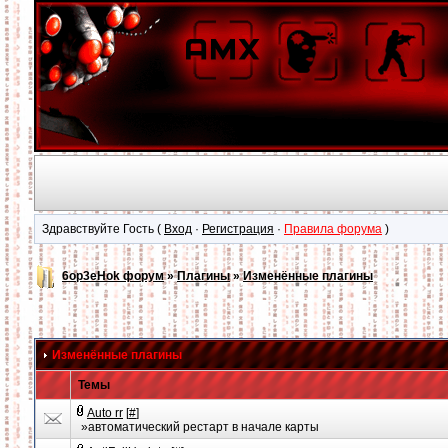
Здравствуйте Гость (
Вход
·
Регистрация
·
Правила форума
)
6op3eHok форум
»
Плагины
»
Изменённые плагины
Изменённые плагины
Темы
Auto rr
[
#
]
»автоматический рестарт в начале карты