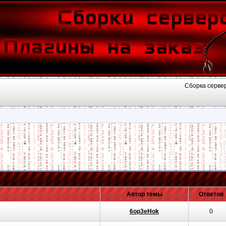
Сборка сервер
Автор темы
Ответов
6op3eHok
0