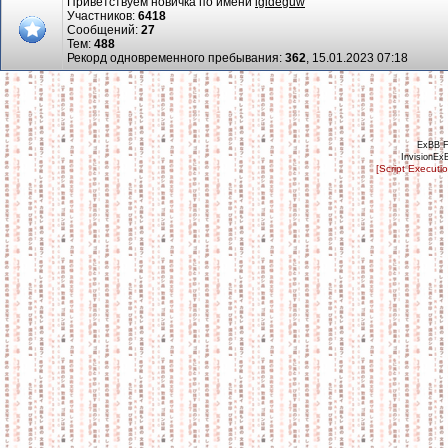
Приветствуем новичка по имени
igideguw
Участников:
6418
Сообщений:
27
Тем:
488
Рекорд одновременного пребывания:
362
, 15.01.2023 07:18
ExBB 
InvisionEx
[Script Executi