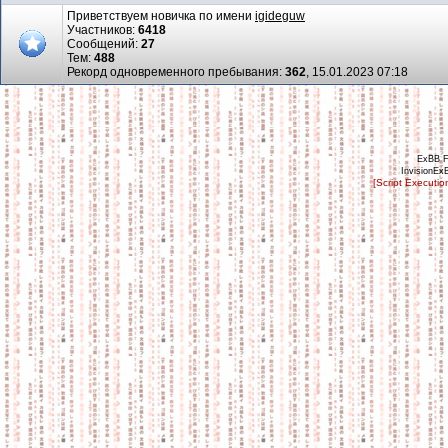
Приветствуем новичка по имени
igideguw
Участников:
6418
Сообщений:
27
Тем:
488
Рекорд одновременного пребывания:
362
, 15.01.2023 07:18
ExBB 
InvisionEx
[Script Executi