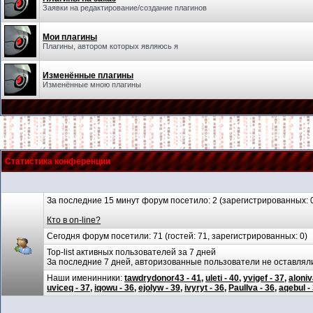
Заявки на редактирование/создание плагинов
Мои плагины
Плагины, автором которых являюсь я
Изменённые плагины
Изменённые мною плагины
Статистика конференции
За последние 15 минут форум посетило: 2 (зарегистрированных: 0,
Кто в on-line?
Сегодня форум посетили: 71 (гостей: 71, зарегистрированных: 0)
Top-list активных пользователей за 7 дней
За последние 7 дней, авторизованные пользователи не оставля
Наши именинники:
tawdrydonor43 - 41
,
uleti - 40
,
yvigef - 37
,
aloniv
uviceq - 37
,
iqowu - 36
,
ejolyw - 39
,
ivyryt - 36
,
PaulIva - 36
,
aqebul -