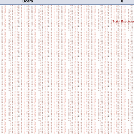
Всего
0
[Script Executi