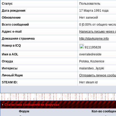
Статус
Пользователь
Дата рождения
17 Марта 1991 года
Обновление
Нет записей
Всего сообщений
0 [0.00% от общего числа
Адрес e-mail
Написать письмо через
Домашняя страничка
http://stavkujeme.info
Номер в ICQ
911195828
Имя в AOL
overratedreside
Откуда
Polska, Kozienice
Интересы
malarstwo, Języki
Личный Ящик
Отправить личное сооб
STEAM ID:
Нет steam id
Статистика сообщений на форумах
Форум
Кол-во сообще